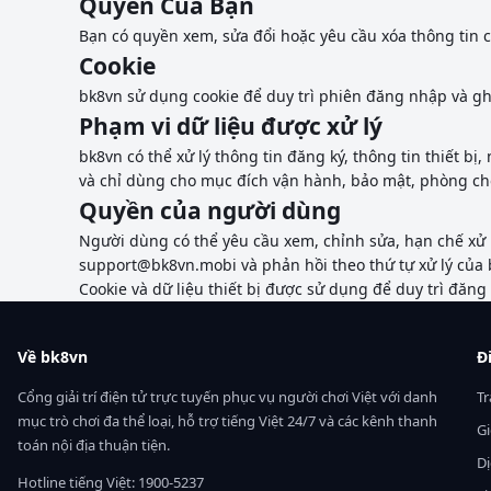
Quyền Của Bạn
Bạn có quyền xem, sửa đổi hoặc yêu cầu xóa thông tin c
Cookie
bk8vn sử dụng cookie để duy trì phiên đăng nhập và ghi
Phạm vi dữ liệu được xử lý
bk8vn có thể xử lý thông tin đăng ký, thông tin thiết bị
và chỉ dùng cho mục đích vận hành, bảo mật, phòng ch
Quyền của người dùng
Người dùng có thể yêu cầu xem, chỉnh sửa, hạn chế xử 
support@bk8vn.mobi
và phản hồi theo thứ tự xử lý của 
Cookie và dữ liệu thiết bị được sử dụng để duy trì đăng
Về bk8vn
Đ
Cổng giải trí điện tử trực tuyến phục vụ người chơi Việt với danh
Tr
mục trò chơi đa thể loại, hỗ trợ tiếng Việt 24/7 và các kênh thanh
Gi
toán nội địa thuận tiện.
Dị
Hotline tiếng Việt: 1900-5237