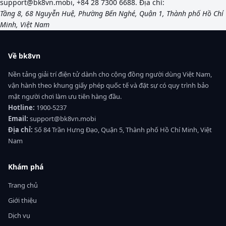
support@bk8vn.mobi
,
+84 28 7300 6688
. Địa chỉ:
Tầng 8, 68 Nguyễn Huệ, Phường Bến Nghé, Quận 1, Thành phố Hồ Chí
Minh, Việt Nam
Về bk8vn
Nền tảng giải trí điện tử dành cho cộng đồng người dùng Việt Nam,
vận hành theo khung giấy phép quốc tế và đặt sự có quy trình bảo
mật người chơi làm ưu tiên hàng đầu.
Hotline:
1900-5237
Email:
support@bk8vn.mobi
Địa chỉ:
Số 84 Trần Hưng Đạo, Quận 5, Thành phố Hồ Chí Minh, Việt
Nam
Khám phá
Trang chủ
Giới thiệu
Dịch vụ