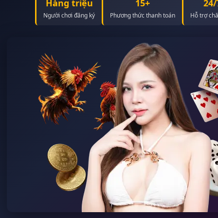
Hàng triệu
15+
24/
Người chơi đăng ký
Phương thức thanh toán
Hỗ trợ ch