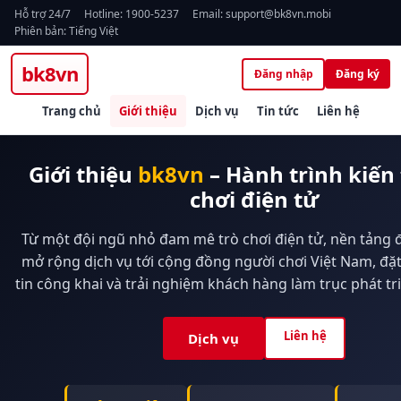
Hỗ trợ 24/7
Hotline: 1900-5237
Email:
support@bk8vn.mobi
Phiên bản: Tiếng Việt
bk8vn
Đăng nhập
Đăng ký
Trang chủ
Giới thiệu
Dịch vụ
Tin tức
Liên hệ
Giới thiệu
bk8vn
– Hành trình kiến
chơi điện tử
Từ một đội ngũ nhỏ đam mê trò chơi điện tử, nền tảng 
mở rộng
dịch vụ
tới cộng đồng người chơi Việt Nam, đặ
tin công khai và trải nghiệm khách hàng làm trục phát tr
Liên hệ
Dịch vụ